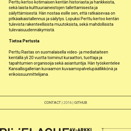
Perttu kertoo kotimaisen kentän historiasta ja hankkeista,
sekä laista kulttuuriaineistojen tallettamisesta ja
säilyttämisestä. Hän nostaa esille sen, että ratkaisevaa on
pitkäaikaistallennus ja säilytys. Lopuksi Perttu kertoo kentän
tulevista rakenteellisista muutoksista, sekä mahdollisista
tulevaisuudennäkymistä.
Tietoa Pertusta
Perttu Rastas
on suomalaisella video- ja mediataiteen
kentällä yli 20 vuotta toiminut kuraattori, tuottaja ja
tapahtumien organisoija sekä asiantuntija. Hän työskentelee
Kansallisgallerian kuvaamon kuvaamopalvelupäällikkönä ja
erikoissuunnittelijana.
CONTACT
| 2016 |
GITHUB