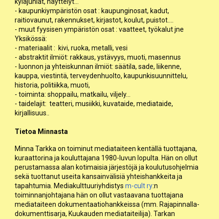
kyläjuhlat, näyttelyt...
- kaupunkiympäristön osat : kaupunginosat, kadut,
raitiovaunut, rakennukset, kirjastot, koulut, puistot....
- muut fyysisen ympäristön osat : vaatteet, työkalut jne
Yksikössä:
- materiaalit : kivi, ruoka, metalli, vesi
- abstraktit ilmiöt: rakkaus, ystävyys, muoti, masennus
- luonnon ja yhteiskunnan ilmiöt: säätila, sade, liikenne,
kauppa, viestintä, terveydenhuolto, kaupunkisuunnittelu,
historia, politiikka, muoti,
- toiminta: shoppailu, matkailu, viljely...
- taidelajit: teatteri, musiikki, kuvataide, mediataide,
kirjallisuus..
Tietoa Minnasta
Minna Tarkka on toiminut mediataiteen kentällä tuottajana,
kuraattorina ja kouluttajana 1980-luvun lopulta. Hän on ollut
perustamassa alan kotimaisia järjestöjä ja koulutusohjelmia
sekä tuottanut useita kansainvälisiä yhteishankkeita ja
tapahtumia. Mediakulttuuriyhdistys
m-cult ry
:n
toiminnanjohtajana hän on ollut vastaavana tuottajana
mediataiteen dokumentaatiohankkeissa (mm. Rajapinnalla-
dokumenttisarja, Kuukauden mediataiteilija). Tarkan