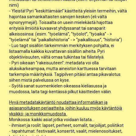
nimi)
- Yleistä! Pyri “keskittämään” käsitteitä yleisiin termeihin, vältä
hajontaa samankaltaisten sanojen kesken (eli vältä
synonyymejä!). Toisaalta on usein mielekästä hajottaa
erityisiä ilmiöitä kuvaavat yhdyssanat tai sanaparit
alkeisosiinsa: (esim. “työelämä”, “työolot”, “työaika” - >
“työelämä” tai “paikallishistoria” - > “paikallisuus”, “historia”)
- Luo tagit sisällön tärkeimmän merkityksen pohjalta, ei
listaamalla kaikkia kuvattavan sisällön aiheita. Pyri
objektiivisuuten, vältä omaa tulkintaa tai fiilistelyä.
- Pyri oikeaan “rakeisuuteen”: metadata voi olla
aluksikarkeampaa, mutta aineiston karttuessa tarvitaan
tarkempia määrityksiä. Tagipilven pitäisi antaa pikavalotus
siihen mistä palvelussa on kyse.
- Syötä sanat suomenkielen oikeassa kieliasussa ja
muodossa, laita tagi-kentässä pilkut käsitteiden väliin.
Hyvä metadatakäytäntö noudattaa informatiikan ja
asiasanoituksen periaatteita, joihin kuuluu myös käytäntöjä
yksikkö- ja monikkomuodosta.
Monikossa: kaikki asiat jotka voidaan listata...
- ihmiset ja roolit: lapset, perheet, somalit, tarjoilijat, poliitikot
- tapahtumat: festivaalit, konsertit, vaalit, mielenosoitukset,