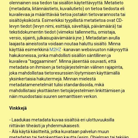
olennainen osa tiedon tai sisällön käytettävyyttä. Metatieto
(metadata, liitännäistieto, kuvailutieto) on tietoa tiedosta eli
kuvailevaa ja määrittävää tietoa jostakin tietovarannosta tai
sisältöyksiköstä. Esimerkiksi tyypillistä metatietoa ovat CD-
levyn tiedot (levyn nimi, esittäjä, säveltäjä, päivämäärä) tai
tekstidokumentin tiedot (viimeksi tallennettu, omistaja,
versio, sijainti, julkaisupäivämäärä jne.). Metadatan avulla
laajasta aineistosta voidaan noutaa haluttu sisältö. Minna
käyttää esimerkkinä
M2HZ
-kanavan websivuston näkyvyyttä
hakukoneissa, jonka mahdollisti sisällön säntillinen ja
kuvaileva ”taggaaminen”. Minna jäsentää osuvasti, että
metadata on ihmisen ja tietojärjestelmän välinen rajapinta,
joka mahdollistaa tietoresurssien löytymisen käyttämällä
yksinkertaisia hakutermejä. Minnan mielestä
metadatamenetelmät tulisi standardisoida, mikä
mahdollistaisi yksittäisten tietojärjestelmien linkittämisen ja
näin muodostaisi suuren semanttisen verkon.
Vinkkejä
- Laadukas metadata kuvaa sisältöä eri ulottuvuuksilla
riittävän tiheästi ja yhdenmukaisesti.
- Älä käytä käsitteitä, jotka kuvataan palvelun muun
metadatan tai tietokenttien kautta (esim. Ohjelman tai tekijän