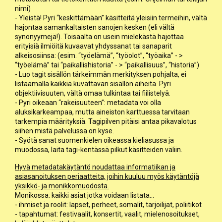
nimi)
- Yleistä! Pyri “keskittämään” käsitteitä yleisiin termeihin, vältä
hajontaa samankaltaisten sanojen kesken (eli vältä
synonyymejä!). Toisaalta on usein mielekästä hajottaa
erityisiä ilmiöitä kuvaavat yhdyssanat tai sanaparit
alkeisosiinsa: (esim. “työelämä”, “työolot”, “työaika” - >
“työelämä” tai “paikallishistoria” - > “paikallisuus”, “historia”)
- Luo tagit sisällön tärkeimmän merkityksen pohjalta, ei
listaamalla kaikkia kuvattavan sisällön aiheita. Pyri
objektiivisuuten, vältä omaa tulkintaa tai fiilistelyä.
- Pyri oikeaan “rakeisuuteen”: metadata voi olla
aluksikarkeampaa, mutta aineiston karttuessa tarvitaan
tarkempia määrityksiä. Tagipilven pitäisi antaa pikavalotus
siihen mistä palvelussa on kyse.
- Syötä sanat suomenkielen oikeassa kieliasussa ja
muodossa, laita tagi-kentässä pilkut käsitteiden väliin.
Hyvä metadatakäytäntö noudattaa informatiikan ja
asiasanoituksen periaatteita, joihin kuuluu myös käytäntöjä
yksikkö- ja monikkomuodosta.
Monikossa: kaikki asiat jotka voidaan listata...
- ihmiset ja roolit: lapset, perheet, somalit, tarjoilijat, poliitikot
- tapahtumat: festivaalit, konsertit, vaalit, mielenosoitukset,