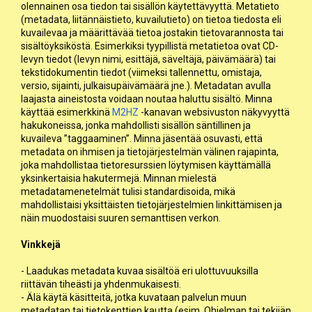
olennainen osa tiedon tai sisällön käytettävyyttä. Metatieto
(metadata, liitännäistieto, kuvailutieto) on tietoa tiedosta eli
kuvailevaa ja määrittävää tietoa jostakin tietovarannosta tai
sisältöyksiköstä. Esimerkiksi tyypillistä metatietoa ovat CD-
levyn tiedot (levyn nimi, esittäjä, säveltäjä, päivämäärä) tai
tekstidokumentin tiedot (viimeksi tallennettu, omistaja,
versio, sijainti, julkaisupäivämäärä jne.). Metadatan avulla
laajasta aineistosta voidaan noutaa haluttu sisältö. Minna
käyttää esimerkkinä
M2HZ
-kanavan websivuston näkyvyyttä
hakukoneissa, jonka mahdollisti sisällön säntillinen ja
kuvaileva ”taggaaminen”. Minna jäsentää osuvasti, että
metadata on ihmisen ja tietojärjestelmän välinen rajapinta,
joka mahdollistaa tietoresurssien löytymisen käyttämällä
yksinkertaisia hakutermejä. Minnan mielestä
metadatamenetelmät tulisi standardisoida, mikä
mahdollistaisi yksittäisten tietojärjestelmien linkittämisen ja
näin muodostaisi suuren semanttisen verkon.
Vinkkejä
- Laadukas metadata kuvaa sisältöä eri ulottuvuuksilla
riittävän tiheästi ja yhdenmukaisesti.
- Älä käytä käsitteitä, jotka kuvataan palvelun muun
metadatan tai tietokenttien kautta (esim. Ohjelman tai tekijän