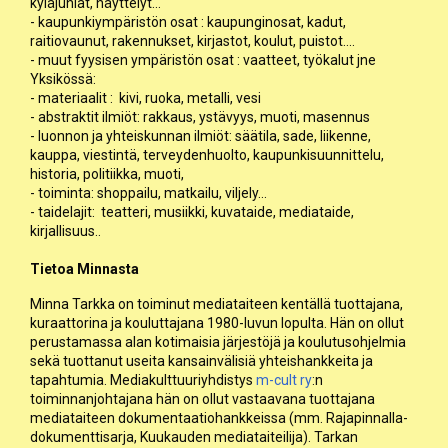
kyläjuhlat, näyttelyt...
- kaupunkiympäristön osat : kaupunginosat, kadut,
raitiovaunut, rakennukset, kirjastot, koulut, puistot....
- muut fyysisen ympäristön osat : vaatteet, työkalut jne
Yksikössä:
- materiaalit : kivi, ruoka, metalli, vesi
- abstraktit ilmiöt: rakkaus, ystävyys, muoti, masennus
- luonnon ja yhteiskunnan ilmiöt: säätila, sade, liikenne,
kauppa, viestintä, terveydenhuolto, kaupunkisuunnittelu,
historia, politiikka, muoti,
- toiminta: shoppailu, matkailu, viljely...
- taidelajit: teatteri, musiikki, kuvataide, mediataide,
kirjallisuus..
Tietoa Minnasta
Minna Tarkka on toiminut mediataiteen kentällä tuottajana,
kuraattorina ja kouluttajana 1980-luvun lopulta. Hän on ollut
perustamassa alan kotimaisia järjestöjä ja koulutusohjelmia
sekä tuottanut useita kansainvälisiä yhteishankkeita ja
tapahtumia. Mediakulttuuriyhdistys
m-cult ry
:n
toiminnanjohtajana hän on ollut vastaavana tuottajana
mediataiteen dokumentaatiohankkeissa (mm. Rajapinnalla-
dokumenttisarja, Kuukauden mediataiteilija). Tarkan