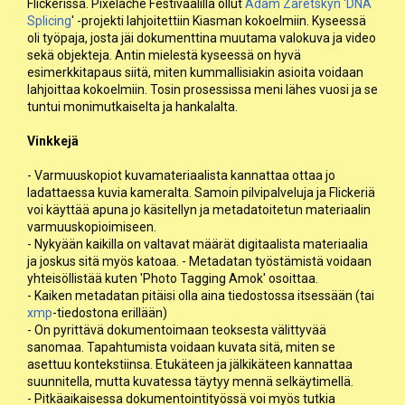
Flickerissä. Pixelache Festivaalilla ollut
Adam Zaretskyn 'DNA
Splicing
' -projekti lahjoitettiin Kiasman kokoelmiin. Kyseessä
oli työpaja, josta jäi dokumenttina muutama valokuva ja video
sekä objekteja. Antin mielestä kyseessä on hyvä
esimerkkitapaus siitä, miten kummallisiakin asioita voidaan
lahjoittaa kokoelmiin. Tosin prosessissa meni lähes vuosi ja se
tuntui monimutkaiselta ja hankalalta.
Vinkkejä
- Varmuuskopiot kuvamateriaalista kannattaa ottaa jo
ladattaessa kuvia kameralta. Samoin pilvipalveluja ja Flickeriä
voi käyttää apuna jo käsitellyn ja metadatoitetun materiaalin
varmuuskopioimiseen.
- Nykyään kaikilla on valtavat määrät digitaalista materiaalia
ja joskus sitä myös katoaa. - Metadatan työstämistä voidaan
yhteisöllistää kuten 'Photo Tagging Amok' osoittaa.
- Kaiken metadatan pitäisi olla aina tiedostossa itsessään (tai
xmp
-tiedostona erillään)
- On pyrittävä dokumentoimaan teoksesta välittyvää
sanomaa. Tapahtumista voidaan kuvata sitä, miten se
asettuu kontekstiinsa. Etukäteen ja jälkikäteen kannattaa
suunnitella, mutta kuvatessa täytyy mennä selkäytimellä.
- Pitkäaikaisessa dokumentointityössä voi myös tutkia