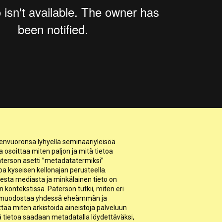
eenvuoronsa lyhyellä seminaariyleisöä
oka osoittaa miten paljon ja mitä tietoa
erson asetti ”metadatatermiksi”
toa kyseisen kellonajan perusteella.
sesta mediasta ja minkälainen tieto on
 kontekstissa. Paterson tutkii, miten eri
vat muodostaa yhdessä eheämmän ja
ä miten arkistoida aineistoja palveluun
ää tietoa saadaan metadatalla löydettäväksi,