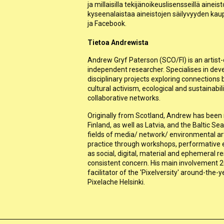
ja millaisilla tekijänoikeuslisensseillä ainei
kyseenalaistaa aineistojen säilyvyyden kaup
ja Facebook.
Tietoa Andrewista
Andrew Gryf Paterson (SCO/FI) is an artist-
independent researcher. Specialises in deve
disciplinary projects exploring connections 
cultural activism, ecological and sustainabi
collaborative networks.
Originally from Scotland, Andrew has been m
Finland, as well as Latvia, and the Baltic Se
fields of media/ network/ environmental art
practice through workshops, performative ev
as social, digital, material and ephemeral r
consistent concern. His main involvement 2
facilitator of the 'Pixelversity' around-th
Pixelache Helsinki.