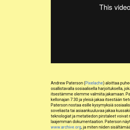
Andrew Paterson (
Pixelache
) aloittaa puh
osallistavalla sosiaalisella harjoituksella, j
itsestämme olemme valmiita jakamaan. Pat
kellonajan 7.30 ja yleisä jakaa itsestään tie
Paterson nostaa esille kysymyksiä sosiaali
soveliasta tai asiaankuuluvaa jakaa kussakin
teknologiat ja metatiedon pirstaleet voi
laajemman dokumentaation. Paterson näyttä
www.archive.org
, ja miten niiden sisältäm