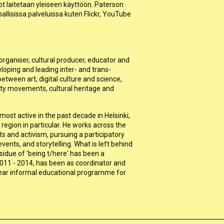
stot laitetaan yleiseen käyttöön. Paterson
allisissa palveluissa kuten Flickr, YouTube
organiser, cultural producer, educator and
loping and leading inter- and trans-
between art, digital culture and science,
lity movements, cultural heritage and
ost active in the past decade in Helsinki,
a region in particular. He works across the
s and activism, pursuing a participatory
ents, and storytelling. What is left behind
esidue of 'being t/here' has been a
011 - 2014, has been as coordinator and
e-year informal educational programme for